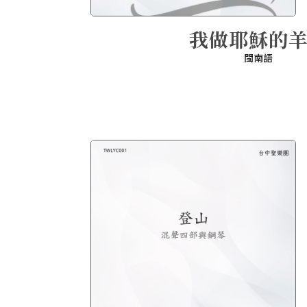
我做耶穌的
閩南語