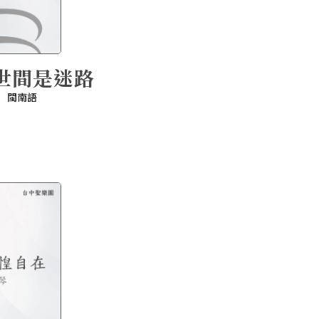
世間是迷路
閩南語