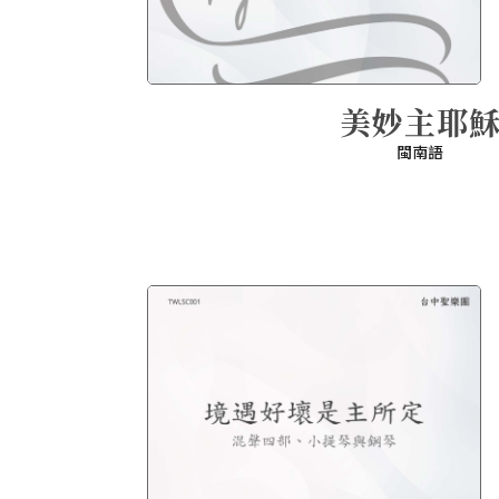
美妙主耶
閩南語