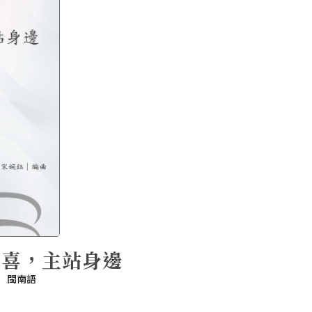
歡喜，主站身邊
閩南語