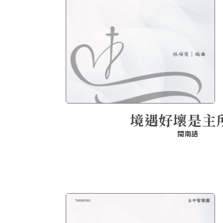
境遇好壞是主
閩南語