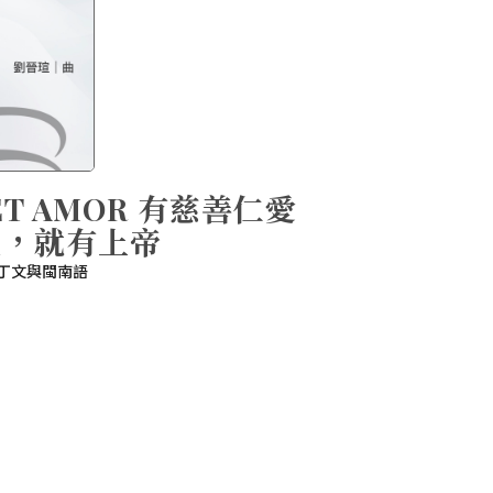
S ET AMOR 有慈善仁愛
在，就有上帝
丁文與閩南語