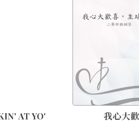
N' AT YO'
我心大