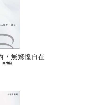
內，無驚惶自在
閩南語