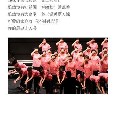
姊妹兄弟很和氣 父母都慈祥
雖然沒有好花園 春蘭秋桂常飄香
雖然沒有大廳堂 冬天溫暖夏天涼
可愛的家庭呀 我不能離開你
你的恩惠比天長