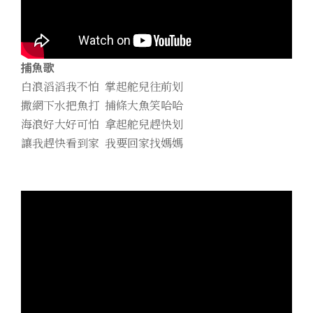
捕魚歌
白浪滔滔我不怕 掌起舵兒往前划
撒網下水把魚打 捕條大魚笑哈哈
海浪好大好可怕 拿起舵兒趕快划
讓我趕快看到家 我要回家找媽媽