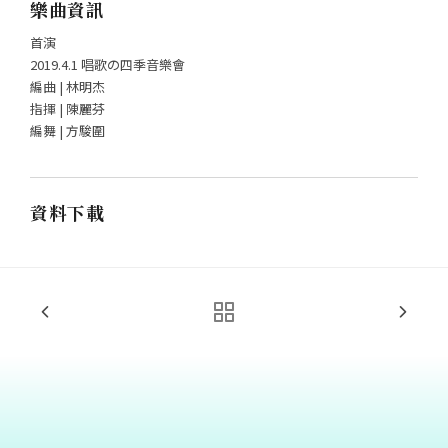
樂曲資訊
首演
2019.4.1 唱歌の四季音樂會
編曲 | 林明杰
指揮 | 陳麗芬
編舞 | 方駿圍
資料下載