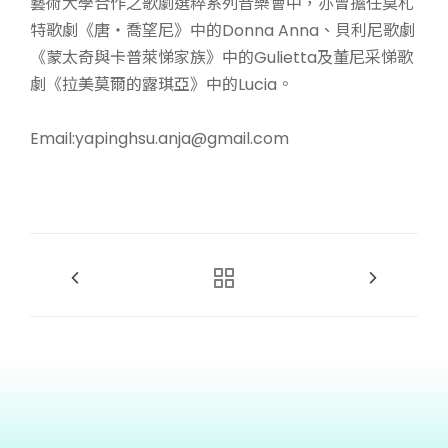
藝術大學合作之歌劇選粹系列音樂會中，亦曾擔任莫札
特歌劇《唐‧喬望尼》中的Donna Anna、貝利尼歌劇
《蒙太奇與卡普萊悌家族》中的Gulietta及董尼采悌歌
劇《拉美莫爾的露琪亞》中的Lucia。
Email:yapinghsu.anja@gmail.com