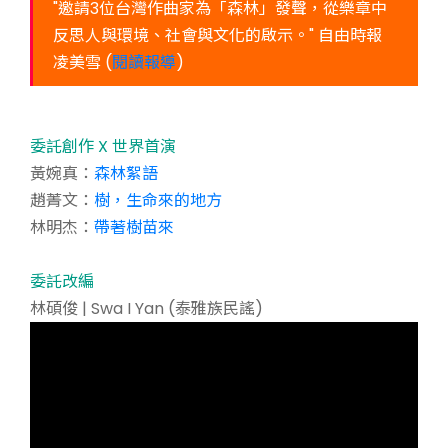
"邀請3位台灣作曲家為「森林」發聲，從樂章中
反思人與環境、社會與文化的啟示。" 自由時報
凌美雪 (
閱讀報導
)
委託創作 X 世界首演
黃婉真：
森林絮語
趙菁文：
樹，生命來的地方
林明杰：
帶著樹苗來
委託改編
林碩俊 | Swa I Yan (泰雅族民謠)