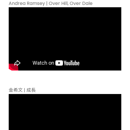
Andrea Ramsey | Over Hill, Over Dale
金希文 | 成長