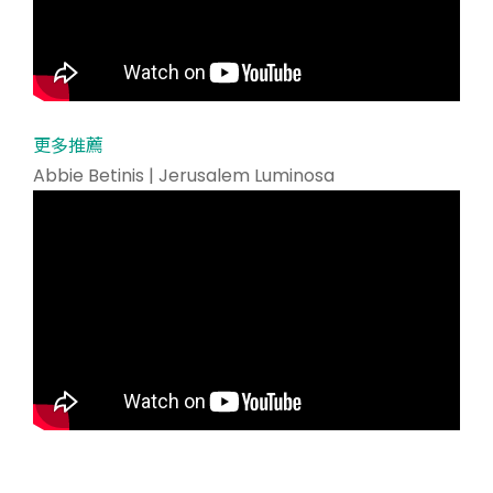
更多推薦
Abbie Betinis | Jerusalem Luminosa