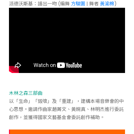
派德沃斯基：譜出一吻 (編舞
方駿圍
| 舞者
黃渝棉
)
木林之森三部曲
以「生命」「毀壞」及「重建」，建構本場音樂會的中
心思想。邀請作曲家趙菁文、黃婉真、林明杰進行委託
創作，並獲得國家文藝基金會委託創作補助。