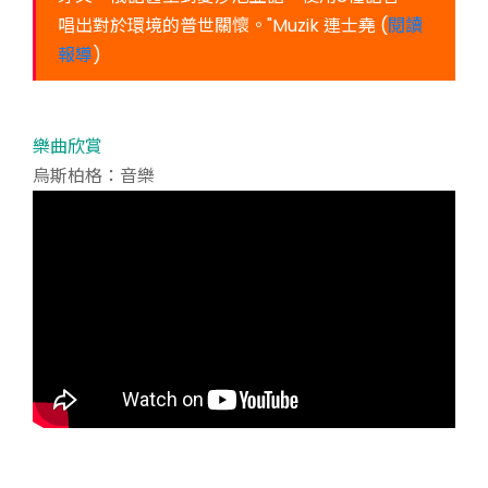
唱出對於環境的普世關懷。"Muzik 連士堯 (
閱讀
報導
)
樂曲欣賞
烏斯柏格：音樂