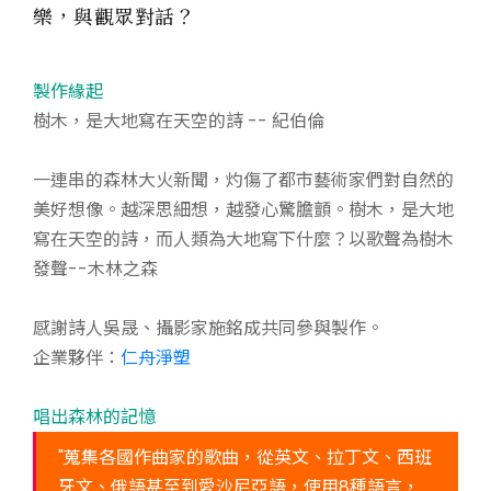
樂，與觀眾對話？
製作緣起
樹木，是大地寫在天空的詩 -- 紀伯倫
一連串的森林大火新聞，灼傷了都市藝術家們對自然的
美好想像。越深思細想，越發心驚膽顫。樹木，是大地
寫在天空的詩，而人類為大地寫下什麼？以歌聲為樹木
發聲--木林之森
感謝詩人吳晟、攝影家施銘成共同參與製作。
企業夥伴：
仁舟淨塑
唱出森林的記憶
"蒐集各國作曲家的歌曲，從英文、拉丁文、西班
牙文、俄語甚至到愛沙尼亞語，使用8種語言，