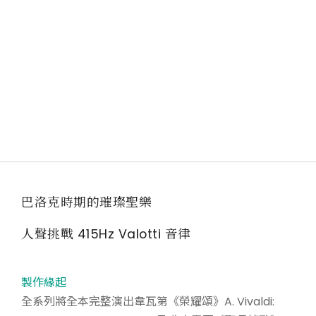
巴洛克時期的璀璨聖樂
人聲挑戰 415Hz Valotti 音律
製作緣起
全系列將全本完整演出韋瓦第《榮耀頌》A. Vivaldi: