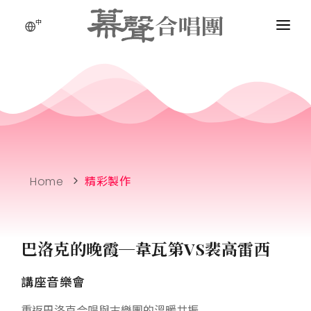
中
Home
精彩製作
巴洛克的晚霞─韋瓦第VS裴高雷西
講座音樂會
重返巴洛克合唱與古樂團的溫暖共振