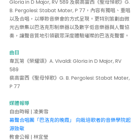
Gloria in D Major, RV 589 及裴高雷西《聖母悼歌》G.
B. Pergolesi: Stabat Mater, P 77，內容有獨唱、重唱
以及合唱，以導聆音樂會的方式呈現。更特別策劃由微
光古樂集以巴洛克形制樂器以及數字低音樂器與人聲協
奏，讓聲音質地引領觀眾深度體驗璀璨的巴洛克聲響。
曲目
韋瓦第《榮耀頌》A. Vivaldi: Gloria in D Major, RV
589
裴高雷西《聖母悼歌》G. B. Pergolesi: Stabat Mater,
P 77
媒體報導
自由時報 | 凌美雪
幕聲合唱團「巴洛克的晚霞」 向栽培歌者的音樂學院起
源致敬
教會公報 | 林宜瑩