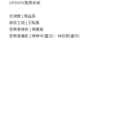
OPENTIX售票系統
主視覺 | 陳益昌
錄音工程 | 王昭惠
音樂會錄影 | 楊豐嘉
音樂會攝影 | 陳宥中(臺北)、林校群(臺中)
資料下載
海報