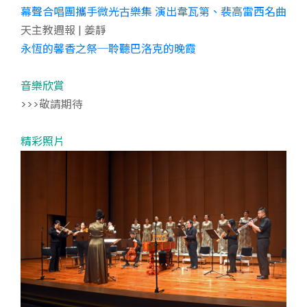
幕聲合唱團攜手微光古樂集 演出韋瓦第、裴高雷西名曲
天主教週報 | 姜靜
永恆的馨香之祭─聆聽巴洛克的晚霞
音樂欣賞
>>>敬請期待
精彩照片